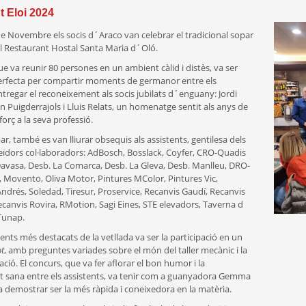
 Eloi 2024
de Novembre els socis d´Araco van celebrar el tradicional sopar
al Restaurant Hostal Santa Maria d´Oló.
e va reunir 80 persones en un ambient càlid i distès, va ser
erfecta per compartir moments de germanor entre els
entregar el reconeixement als socis jubilats d´enguany: Jordi
n Puigderrajols i Lluis Relats, un homenatge sentit als anys de
forç a la seva professió.
ar, també es van lliurar obsequis als assistents, gentilesa dels
ïdors col·laboradors: AdBosch, Bosslack, Coyfer, CRO-Quadis
avasa, Desb. La Comarca, Desb. La Gleva, Desb. Manlleu, DRO-
I, Movento, Oliva Motor, Pintures MColor, Pintures Vic,
drés, Soledad, Tiresur, Proservice, Recanvis Gaudí, Recanvis
anvis Rovira, RMotion, Sagi Eines, STE elevadors, Taverna d
Tunap.
ts més destacats de la vetllada va ser la participació en un
t
, amb preguntes variades sobre el món del taller mecànic i la
ció. El concurs, que va fer aflorar el bon humor i la
t sana entre els assistents, va tenir com a guanyadora Gemma
a demostrar ser la més ràpida i coneixedora en la matèria.