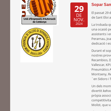
Sopar Sant
29
El passat 29 
DE
de Sant Eloi 
NOV.
2024
La trobada qu
una ocasió p
assistents i 
Perarnau, Joa
dedicació i es
Durant el sop
nostres prove
Recambios, D
Vallescar, KP
Pneumàtics An
Montseny, Rec
´en Sidoro i 
Un dels momen
divertit
kahoo
pròpia associa
competitivita
Molist, que v