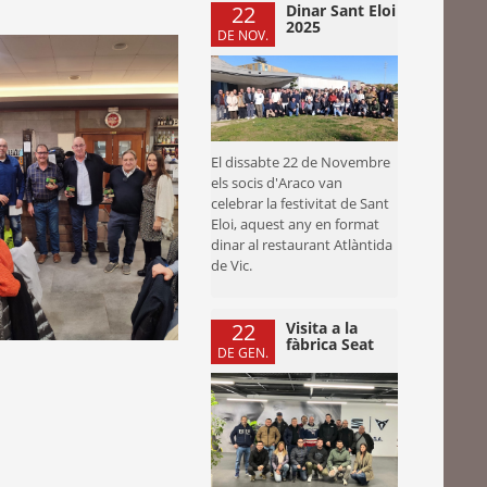
22
Dinar Sant Eloi
2025
DE NOV.
El dissabte 22 de Novembre
els socis d'Araco van
celebrar la festivitat de Sant
Eloi, aquest any en format
dinar al restaurant Atlàntida
de Vic.
22
Visita a la
fàbrica Seat
DE GEN.