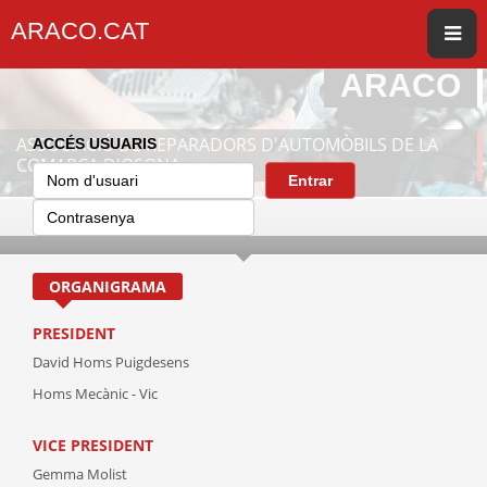
ARACO.CAT
ARACO
ASSOCIACIÓ DE REPARADORS D'AUTOMÒBILS DE LA
ACCÉS USUARIS
COMARCA D'OSONA
Entrar
ORGANIGRAMA
PRESIDENT
David Homs Puigdesens
Homs Mecànic - Vic
VICE PRESIDENT
Gemma Molist