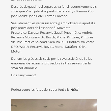
Després de gaudir del sopar, es va fer el reconeixement als
socis que s'han jubilat aquests darrers anys: Ramon Pou,
Joan Molist, Joan Boix i Ferran Forcada.
Seguidament, es va fer un sorteig amb obsequis aportats
pels proveïdors de l'associació: Movento,
Proservice, Davasa, Recanvis Gaudí, Pneumàtics Andrés,
Recanvis Montseny, Ad Bosch, Michel Pintures, Pintures
Vic, Pneumàtics Soledad, Sarauto, KPI Pintures, Vallescar-
DRO, Würth, Recanvis Rovira, Monei Datàfon i Oliva
Motor.
Donem les gràcies als socis per la seva assistència i a les
empreses de recanvis, proveïdors i altres serveis per la
seva col·laboració.
Fins l'any vinent!
Podeu veure les fotos del sopar fent clic
AQUÍ