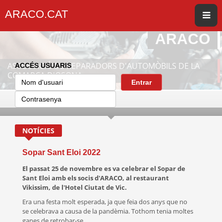
ARACO.CAT
ARACO
ASSOCIACIÓ DE REPARADORS D'AUTOMÒBILS DE LA
ACCÉS USUARIS
COMARCA D'OSONA
Entrar
NOTÍCIES
Sopar Sant Eloi 2022
El passat 25 de novembre es va celebrar el Sopar de
Sant Eloi amb els socis d'ARACO, al restaurant
Vikissim, de l'Hotel Ciutat de Vic.
Era una festa molt esperada, ja que feia dos anys que no
se celebrava a causa de la pandèmia. Tothom tenia moltes
ganes de retrobar-se.