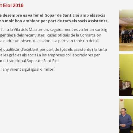
 Eloi 2016
de desembre es va fer el Sopar de Sant Eloi amb els socis
 molt bon ambient per part de tots els socis assistents.
a fer a la Vila dels Masramon, seguidament es va fer un sorteig
 gentilesa dels recanvistes i cases oficials de la Comarca on
va endur un obsequi. Les dones a part van tenir un detall
t qualificar d'exel.lent per part de tots els assistents i la Junta
les gràcies als socis i a les empreses col.laboradores per
r el tradicional Sopar de Sant Eloi.
'any vinent sigui igual o millor!