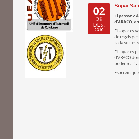
Sopar Sant
02
El passat 2 
DE
d'ARACO, amb
DES.
2016
El sopar es v
de regals per
cada soci es 
El sopar es po
d'ARACO dona 
poder realitza
Esperem que l