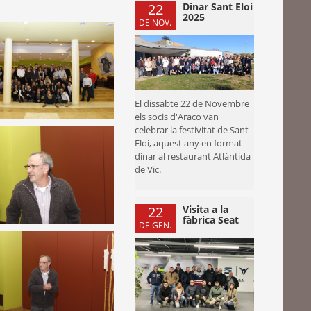
22
Dinar Sant Eloi
2025
DE NOV.
El dissabte 22 de Novembre
els socis d'Araco van
celebrar la festivitat de Sant
Eloi, aquest any en format
dinar al restaurant Atlàntida
de Vic.
22
Visita a la
fàbrica Seat
DE GEN.