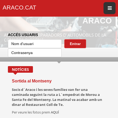
ARACO.CAT
ARACO
ASSOCIACIÓ DE REPARADORS D'AUTOMÒBILS DE LA
ACCÉS USUARIS
COMARCA D'OSONA
Entrar
NOTÍCIES
Sortida al Montseny
Socis d´Araco i les seves famílies van fer una
caminada seguint la ruta a L´empedrat de Morou a
Santa Fe del Montseny. La matinal va acabar amb un
dinar al Restaurant Coll de Te.
Per veure les fotos prem
AQUÍ