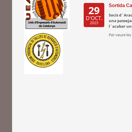
Sortida C
29
Socis d´Ara
D'OCT.
una passejad
2023
l´acabar un
Per veure le