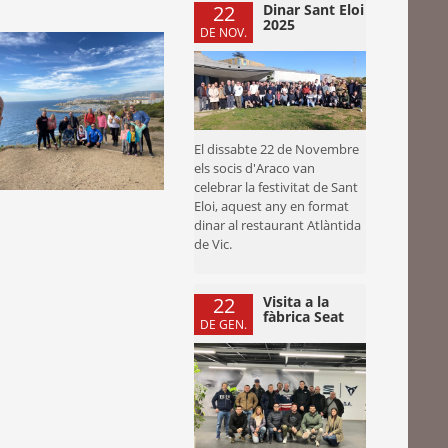
22
Dinar Sant Eloi
2025
DE NOV.
El dissabte 22 de Novembre
els socis d'Araco van
celebrar la festivitat de Sant
Eloi, aquest any en format
dinar al restaurant Atlàntida
de Vic.
22
Visita a la
fàbrica Seat
DE GEN.