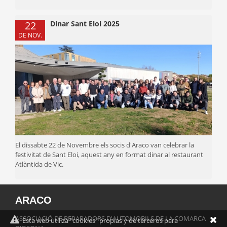
22
Dinar Sant Eloi 2025
DE NOV.
El dissabte 22 de Novembre els socis d'Araco van celebrar la
festivitat de Sant Eloi, aquest any en format dinar al restaurant
Atlàntida de Vic.
ARACO
ASSOCIACIÓ DE REPARADORS D'AUTOMOBILS DE LA COMARCA
Esta web utiliza "cookies" propias y de terceros para